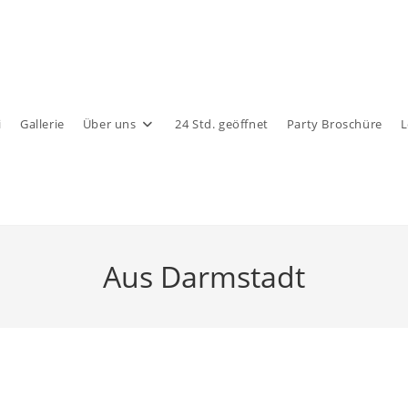
i
Gallerie
Über uns
24 Std. geöffnet
Party Broschüre
L
Aus Darmstadt